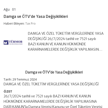
Ağu
01
Damga
yorumlar kapalı
ve
Damga ve ÖTV’de Yasa Değişiklikleri
ÖTV’de
Yasa
Haberi Ekleyen:
Tax Pro
Değişiklikleri
için
DAMGA VE ÖZEL TÜKETİM VERGİLERİNDE YASA
DEĞİŞİKLİĞİ 26/7/2024 tarihli ve 7521 sayılı
BAZI KANUN VE KANUN HÜKMÜNDE
KARARNAMELERDE DEĞİŞİKLİK YAPILMASIN…
Damga ve ÖTV’de Yasa Değişiklikleri
Tarih: 29 Temmuz 2024
DAMGA VE ÖZEL TÜKETİM VERGİLERİNDE YASA DEĞİŞİKLİĞİ
ÖZET
26/7/2024 tarihli ve 7521 sayılı BAZI KANUN VE KANUN
HÜKMÜNDE KARARNAMELERDE DEĞİŞİKLİK YAPILMASINA
DAİR KANUN’la Damga Vergisi Kanunu ve Özel Tüketim Vergisi