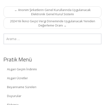
Post
←
Anonim Şirketlerin Genel Kurullarında Uygulanacak
navigation
Elektronik Genel Kurul Sistemi
2024 Yılı İkinci Geçici Vergi Döneminde Uygulanacak Yeniden
Değerleme Oranı
→
Pratik Menü
Asgari Geçim İndirimi
Asgari Ücretler
Beyanname Süreleri
Duyurular
Ekibimiz