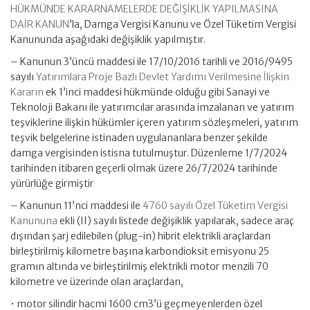
HÜKMÜNDE KARARNAMELERDE DEĞİŞİKLİK YAPILMASINA
DAİR KANUN
’la, Damga Vergisi Kanunu ve Özel Tüketim Vergisi
Kanununda aşağıdaki değişiklik yapılmıştır.
– Kanunun 3’üncü maddesi ile 17/10/2016 tarihli ve 2016/9495
sayılı
Yatırımlara Proje Bazlı Devlet Yardımı Verilmesine İlişkin
Kararın
ek 1’inci maddesi hükmünde olduğu gibi Sanayi ve
Teknoloji Bakanı ile yatırımcılar arasında imzalanan ve yatırım
teşviklerine ilişkin hükümler içeren yatırım sözleşmeleri, yatırım
teşvik belgelerine istinaden uygulananlara benzer şekilde
damga vergisinden istisna tutulmuştur. Düzenleme 1/7/2024
tarihinden itibaren geçerli olmak üzere 26/7/2024 tarihinde
yürürlüğe girmiştir
– Kanunun 11’nci maddesi ile
4760 sayılı Özel Tüketim Vergisi
Kanununa
ekli (II) sayılı listede değişiklik yapılarak, sadece araç
dışından şarj edilebilen (plug-in) hibrit elektrikli araçlardan
birleştirilmiş kilometre başına karbondioksit emisyonu 25
gramın altında ve birleştirilmiş elektrikli motor menzili 70
kilometre ve üzerinde olan araçlardan,
• motor silindir hacmi 1600 cm3’ü geçmeyenlerden özel