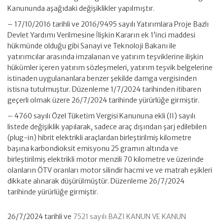
Kanununda aşağıdaki değişiklikler yapılmıştır.
– 17/10/2016 tarihli ve 2016/9495 sayılı Yatırımlara Proje Bazlı
Devlet Yardımı Verilmesine İlişkin Kararın ek 1’inci maddesi
hükmünde olduğu gibi Sanayi ve Teknoloji Bakanı ile
yatırımcılar arasında imzalanan ve yatırım teşviklerine ilişkin
hükümler içeren yatırım sözleşmeleri, yatırım teşvik belgelerine
istinaden uygulananlara benzer şekilde damga vergisinden
istisna tutulmuştur. Düzenleme 1/7/2024 tarihinden itibaren
geçerli olmak üzere 26/7/2024 tarihinde yürürlüğe girmiştir.
– 4760 sayılı Özel Tüketim Vergisi Kanununa ekli (II) sayılı
listede değişiklik yapılarak, sadece araç dışından şarj edilebilen
(plug-in) hibrit elektrikli araçlardan birleştirilmiş kilometre
başına karbondioksit emisyonu 25 gramın altında ve
birleştirilmiş elektrikli motor menzili 70 kilometre ve üzerinde
olanların ÖTV oranları motor silindir hacmi ve ve matrah eşikleri
dikkate alınarak düşürülmüştür. Düzenleme 26/7/2024
tarihinde yürürlüğe girmiştir.
26/7/2024 tarihli ve
7521 sayılı BAZI KANUN VE KANUN