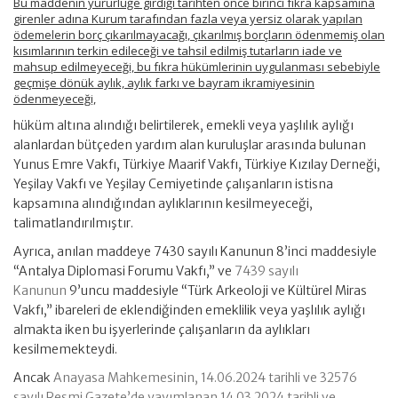
Bu maddenin yürürlüğe girdiği tarihten önce birinci fıkra kapsamına
girenler adına Kurum tarafından fazla veya yersiz olarak yapılan
ödemelerin borç çıkarılmayacağı, çıkarılmış borçların ödenmemiş olan
kısımlarının terkin edileceği ve tahsil edilmiş tutarların iade ve
mahsup edilmeyeceği, bu fıkra hükümlerinin uygulanması sebebiyle
geçmişe dönük aylık, aylık farkı ve bayram ikramiyesinin
ödenmeyeceği,
hüküm altına alındığı belirtilerek, emekli veya yaşlılık aylığı
alanlardan bütçeden yardım alan kuruluşlar arasında bulunan
Yunus Emre Vakfı, Türkiye Maarif Vakfı, Türkiye Kızılay Derneği,
Yeşilay Vakfı ve Yeşilay Cemiyetinde çalışanların istisna
kapsamına alındığından aylıklarının kesilmeyeceği,
talimatlandırılmıştır.
Ayrıca, anılan maddeye 7430 sayılı Kanunun 8’inci maddesiyle
“Antalya Diplomasi Forumu Vakfı,” ve
7439 sayılı
Kanunun
9’uncu maddesiyle “Türk Arkeoloji ve Kültürel Miras
Vakfı,” ibareleri de eklendiğinden emeklilik veya yaşlılık aylığı
almakta iken bu işyerlerinde çalışanların da aylıkları
kesilmemekteydi.
Ancak
Anayasa Mahkemesinin, 14.06.2024 tarihli ve 32576
sayılı Resmi Gazete’de yayımlanan 14.03.2024 tarihli ve