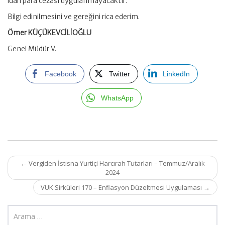
idari para cezası uygulanmayacaktır.
Bilgi edinilmesini ve gereğini rica ederim.
Ömer KÜÇÜKEVCİLİOĞLU
Genel Müdür V.
Facebook
Twitter
LinkedIn
WhatsApp
Post
←
Vergiden İstisna Yurtiçi Harcırah Tutarları – Temmuz/Aralık
navigation
2024
VUK Sirküleri 170 – Enflasyon Düzeltmesi Uygulaması
→