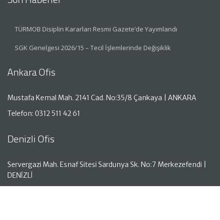
TÜRMOB Disiplin Kararları Resmi Gazete’de Yayımlandı
SGK Genelgesi 2026/15 – Tecil İşlemlerinde Değişiklik
Ankara Ofis
Mustafa Kemal Mah. 2141 Cad. No:35/8 Çankaya | ANKARA
Telefon: 0312 511 42 61
Denizli Ofis
Servergazi Mah. Esnaf Sitesi Sardunya Sk. No:7 Merkezefendi |
DENİZLİ
Telefon: 0258 261 50 05
Antalya Ofis