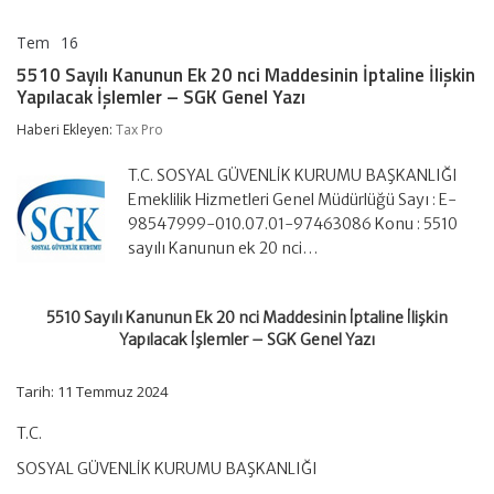
Tem
16
5510
yorumlar kapalı
Sayılı
5510 Sayılı Kanunun Ek 20 nci Maddesinin İptaline İlişkin
Kanunun
Yapılacak İşlemler – SGK Genel Yazı
Ek
20
Haberi Ekleyen:
Tax Pro
nci
Maddesinin
İptaline
T.C. SOSYAL GÜVENLİK KURUMU BAŞKANLIĞI
İlişkin
Emeklilik Hizmetleri Genel Müdürlüğü Sayı : E-
Yapılacak
98547999-010.07.01-97463086 Konu : 5510
İşlemler
sayılı Kanunun ek 20 nci…
–
SGK
Genel
Yazı
5510 Sayılı Kanunun Ek 20 nci Maddesinin İptaline İlişkin
için
Yapılacak İşlemler – SGK Genel Yazı
Tarih: 11 Temmuz 2024
T.C.
SOSYAL GÜVENLİK KURUMU BAŞKANLIĞI