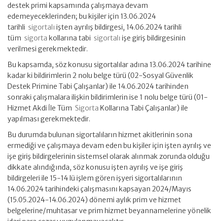
destek primi kapsamında çalışmaya devam
edemeyeceklerinden; bu kişiler için 13.06.2024
tarihli
sigortalı
işten ayrılış bildirgesi, 14.06.2024 tarihli
tüm
sigorta
kollarına tabi
sigortalı
işe giriş bildirgesinin
verilmesi gerekmektedir.
Bu kapsamda, söz konusu sigortalılar adına 13.06.2024 tarihine
kadar ki bildirimlerin 2 nolu belge türü (02-Sosyal Güvenlik
Destek Primine Tabi Çalışanlar) ile 14.06.2024 tarihinden
sonraki çalışmalara ilişkin bildirimlerin ise 1 nolu belge türü (01-
Hizmet Akdi İle Tüm
Sigorta
Kollarına Tabi Çalışanlar) ile
yapılması gerekmektedir.
Bu durumda bulunan sigortalıların hizmet akitlerinin sona
ermediği ve çalışmaya devam eden bu kişiler için işten ayrılış ve
işe giriş bildirgelerinin sistemsel olarak alınmak zorunda olduğu
dikkate alındığında, söz konusu işten ayrılış ve işe giriş
bildirgeleri ile 15-14 lü işlem gören işyeri sigortalılarının
14.06.2024 tarihindeki çalışmasını kapsayan 2024/Mayıs
(15.05.2024-14.06.2024) dönemi aylık prim ve hizmet
belgelerine/muhtasar ve prim hizmet beyannamelerine yönelik