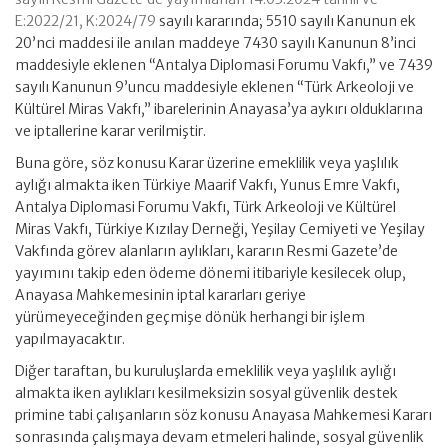
E:2022/21, K:2024/79
sayılı kararında; 5510 sayılı Kanunun ek
20’nci maddesi ile anılan maddeye 7430 sayılı Kanunun 8’inci
maddesiyle eklenen “Antalya Diplomasi Forumu Vakfı,” ve 7439
sayılı Kanunun 9’uncu maddesiyle eklenen “Türk Arkeoloji ve
Kültürel Miras Vakfı,” ibarelerinin Anayasa’ya aykırı olduklarına
ve iptallerine karar verilmiştir.
Buna göre, söz konusu Karar üzerine emeklilik veya yaşlılık
aylığı almakta iken Türkiye Maarif Vakfı, Yunus Emre Vakfı,
Antalya Diplomasi Forumu Vakfı, Türk Arkeoloji ve Kültürel
Miras Vakfı, Türkiye Kızılay Derneği, Yeşilay Cemiyeti ve Yeşilay
Vakfında görev alanların aylıkları, kararın Resmi Gazete’de
yayımını takip eden ödeme dönemi itibariyle kesilecek olup,
Anayasa Mahkemesinin iptal kararları geriye
yürümeyeceğinden geçmişe dönük herhangi bir işlem
yapılmayacaktır.
Diğer taraftan, bu kuruluşlarda emeklilik veya yaşlılık aylığı
almakta iken aylıkları kesilmeksizin sosyal güvenlik destek
primine tabi çalışanların söz konusu Anayasa Mahkemesi Kararı
sonrasında çalışmaya devam etmeleri halinde, sosyal güvenlik