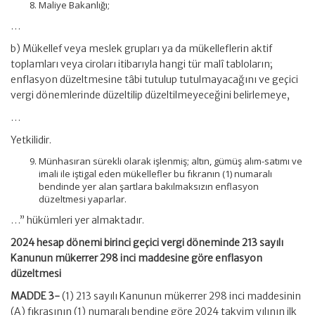
Maliye Bakanlığı;
…
b) Mükellef veya meslek grupları ya da mükelleflerin aktif
toplamları veya ciroları itibarıyla hangi tür malî tabloların;
enflasyon düzeltmesine tâbi tutulup tutulmayacağını ve geçici
vergi dönemlerinde düzeltilip düzeltilmeyeceğini belirlemeye,
…
Yetkilidir.
Münhasıran sürekli olarak işlenmiş; altın, gümüş alım-satımı ve
imali ile iştigal eden mükellefler bu fıkranın (1) numaralı
bendinde yer alan şartlara bakılmaksızın enflasyon
düzeltmesi yaparlar.
…” hükümleri yer almaktadır.
2024 hesap dönemi birinci geçici vergi döneminde 213 sayılı
Kanunun mükerrer 298 inci maddesine göre enflasyon
düzeltmesi
MADDE 3-
(1) 213 sayılı Kanunun mükerrer 298 inci maddesinin
(A) fıkrasının (1) numaralı bendine göre 2024 takvim yılının ilk