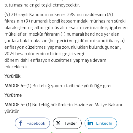
tutulmasına engel teşkil etmeyecektir.
(5) 213 sayılı Kanunun mükerrer 298 inci maddesinin (A)
fıkrasının (9) numaralı bendi kapsamındaki münhasıran sürekli
olarak işlenmiş altın, gümüş alım-satımı ve imali ile iştigal eden
mükellefler, mezkûr fıkranın (1) numaralı bendinde yer alan
şartlara bakılmaksızın (her geçici vergi dönemi sonu itibarıyla)
enflasyon düzeltmesi yapma zorunlulukları bulunduğundan,
2024 hesap döneminin birinci geçici vergi
dönemi dahil enflasyon düzeltmesi yapmaya devam
edeceklerdir.
Yürürlük
MADDE 4-
(1) Bu Tebliğ yayımı tarihinde yürürlüğe girer.
Yürütme
MADDE 5-
(1) Bu Tebliğ hükümlerini Hazine ve Maliye Bakanı
yürütür.
Facebook
Twitter
LinkedIn