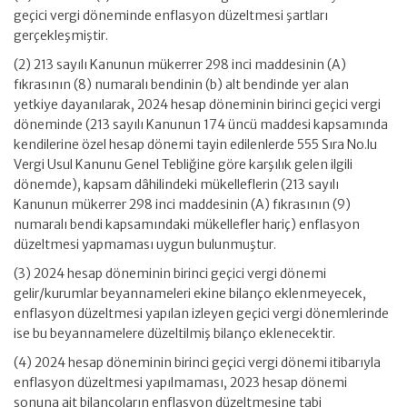
geçici vergi döneminde enflasyon düzeltmesi şartları
gerçekleşmiştir.
(2) 213 sayılı Kanunun mükerrer 298 inci maddesinin (A)
fıkrasının (8) numaralı bendinin (b) alt bendinde yer alan
yetkiye dayanılarak, 2024 hesap döneminin birinci geçici vergi
döneminde (213 sayılı Kanunun 174 üncü maddesi kapsamında
kendilerine özel hesap dönemi tayin edilenlerde 555 Sıra No.lu
Vergi Usul Kanunu Genel Tebliğine göre karşılık gelen ilgili
dönemde), kapsam dâhilindeki mükelleflerin (213 sayılı
Kanunun mükerrer 298 inci maddesinin (A) fıkrasının (9)
numaralı bendi kapsamındaki mükellefler hariç) enflasyon
düzeltmesi yapmaması uygun bulunmuştur.
(3) 2024 hesap döneminin birinci geçici vergi dönemi
gelir/kurumlar beyannameleri ekine bilanço eklenmeyecek,
enflasyon düzeltmesi yapılan izleyen geçici vergi dönemlerinde
ise bu beyannamelere düzeltilmiş bilanço eklenecektir.
(4) 2024 hesap döneminin birinci geçici vergi dönemi itibarıyla
enflasyon düzeltmesi yapılmaması, 2023 hesap dönemi
sonuna ait bilançoların enflasyon düzeltmesine tabi