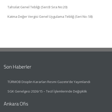
Tahsilat Genel Tebliği (Seri:B Sıra No:20)
Katma Değer Vergisi Genel Uygulama Tebliğ (Seri No: 58)
Son Haberler
TÜRMOB Disiplin Kararları Resmi Gazete’de Yayımlandı
SGK Genelgesi 2026/15 – Tecil İşlemlerinde Değişiklik
Ankara Ofis