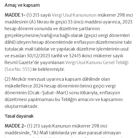
Amaç ve kapsam
MADDE 1-
(1) 213 sayılı
Vergi Usul Kanununun
mükerrer 298 inci
maddesinin (A) fıkrası ile geçici 33 üncü maddesi uyarınca, 2023
hesap dönemi sonunda ve düzeltme şartlarının
gerçekleşmesine/varlığına bağlı olarak (geçici vergi dönemleri
dâhil) izleyen hesap dönemlerinde enflasyon düzeltmesine tabi
tutulacak mali tablolar ve yapılacak düzeltme işlemlerinin usul
ve esasları 30/12/2023 tarihli ve 32415 ikinci mükerrer sayılı
Resmî Gazete’de yayımlanan
Vergi Usul Kanunu Genel Tebliği
(Sıra No: 555)
ile belirlenmiştir.
(2) Mezkûr mevzuat uyarınca kapsam dâhilinde olan
mükelleflerce 2024 hesap döneminin birinci geçici vergi
döneminin (Ocak-Şubat-Mart) sonu itibarıyla, enflasyon
düzeltmesi yapılmaması bu Tebliğin amacını ve kapsamını
oluşturmaktadır.
Yasal dayanak
MADDE 2-
(1) 213 sayılı Kanunun mükerrer 298 inci
maddesinde, “A) Malî tablolarda yer alan parasal olmayan