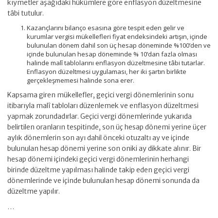
kıymetler aşağıdaki hükümlere göre enflasyon düzeltmesine
tâbi tutulur.
Kazançlarını bilanço esasına göre tespit eden gelir ve
kurumlar vergisi mükellefleri fiyat endeksindeki artışın, içinde
bulunulan dönem dahil son üç hesap döneminde %100’den ve
içinde bulunulan hesap döneminde % 10’dan fazla olması
halinde malî tablolarını enflasyon düzeltmesine tâbi tutarlar.
Enflasyon düzeltmesi uygulaması, her iki şartın birlikte
gerçekleşmemesi halinde sona erer.
Kapsama giren mükellefler, geçici vergi dönemlerinin sonu
itibarıyla malî tabloları düzenlemek ve enflasyon düzeltmesi
yapmak zorundadırlar. Geçici vergi dönemlerinde yukarıda
belirtilen oranların tespitinde, son üç hesap dönemi yerine üçer
aylık dönemlerin son ayı dahil önceki otuzaltı ay ve içinde
bulunulan hesap dönemi yerine son oniki ay dikkate alınır. Bir
hesap dönemi içindeki geçici vergi dönemlerinin herhangi
birinde düzeltme yapılması halinde takip eden geçici vergi
dönemlerinde ve içinde bulunulan hesap dönemi sonunda da
düzeltme yapılır.
…