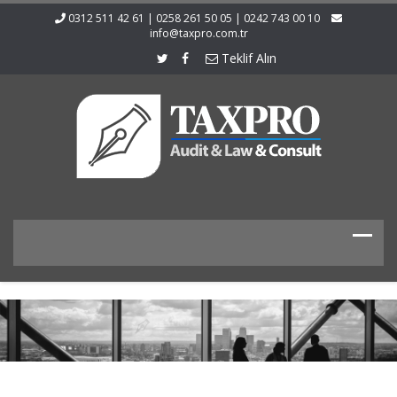
0312 511 42 61 | 0258 261 50 05 | 0242 743 00 10
info@taxpro.com.tr
Teklif Alın