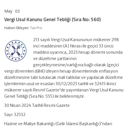
May
03
Vergi
yorumlar kapalı
Usul
Vergi Usul Kanunu Genel Tebliği (Sıra No: 560)
Kanunu
Genel
Haberi Ekleyen:
Tax Pro
Tebliği
(Sıra
213 sayılı Vergi Usul Kanununun mükerrer 298
No:
560)
inci maddesinin (A) fıkrası ile geçici 33 üncü
için
maddesi uyarınca, 2023 hesap dönemi sonunda
ve düzeltme şartlarının
gerçekleşmesine/varlığına bağlı olarak (geçici
vergi dönemleri dâhil) izleyen hesap dönemlerinde enflasyon
düzeltmesine tabi tutulacak mali tablolar ve yapılacak düzeltme
işlemlerinin usul ve esasları 30/12/2023 tarihli ve 32415 ikinci
mükerrer sayılı Resmî Gazete’de yayımlanan Vergi Usul Kanunu
Genel Tebliği (Sıra No: 555) ile belirlenmiştir.
30 Nisan 2024 Tarihli Resmi Gazete
Sayı: 32532
Hazine ve Maliye Bakanlığı (Gelir İdaresi Başkanlığı)’ndan: