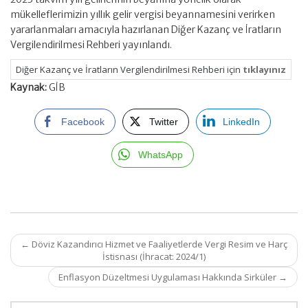
mükelleflerimizin yıllık gelir vergisi beyannamesini verirken
yararlanmaları amacıyla hazırlanan Diğer Kazanç ve İratların
Vergilendirilmesi Rehberi yayınlandı.
Diğer Kazanç ve İratların Vergilendirilmesi Rehberi için
tıklayınız
Kaynak:
GİB
Facebook
Twitter
LinkedIn
WhatsApp
Post
←
Döviz Kazandırıcı Hizmet ve Faaliyetlerde Vergi Resim ve Harç
navigation
İstisnası (İhracat: 2024/1)
Enflasyon Düzeltmesi Uygulaması Hakkında Sirküler
→