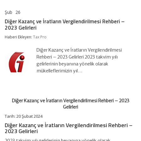
Şub
26
Diğer
yorumlar kapalı
Kazanç
Diğer Kazanç ve İratların Vergilendirilmesi Rehberi –
ve
2023 Gelirleri
İratların
Vergilendirilmesi
Haberi Ekleyen:
Tax Pro
Rehberi
–
2023
Diğer Kazanç ve İratların Vergilendirilmesi
Gelirleri
Rehberi – 2023 Gelirleri 2023 takvim yılı
için
gelirlerinin beyanına yönelik olarak
mükelleflerimizin yıl…
Diğer Kazanç ve İratların Vergilendirilmesi Rehberi – 2023
Gelirleri
Tarih: 20 Şubat 2024
Diğer Kazanç ve İratların Vergilendirilmesi Rehberi –
2023 Gelirleri
2023 takvim yılı gelirlerinin beyanına yönelik olarak