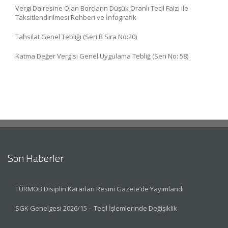
Vergi Dairesine Olan Borçların Düşük Oranlı Tecil Faizi ile
Taksitlendirilmesi Rehberi ve İnfografik
Tahsilat Genel Tebliği (Seri:B Sıra No:20)
Katma Değer Vergisi Genel Uygulama Tebliğ (Seri No: 58)
Son Haberler
TÜRMOB Disiplin Kararları Resmi Gazete’de Yayımlandı
SGK Genelgesi 2026/15 – Tecil İşlemlerinde Değişiklik