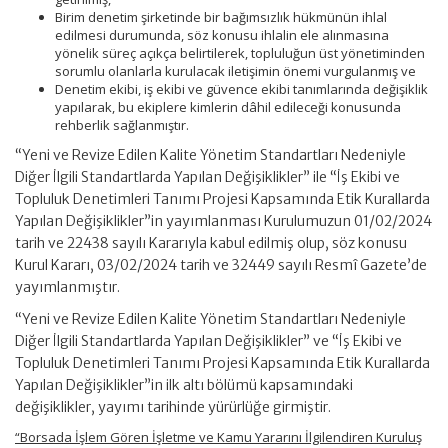
Birim denetim şirketinde bir bağımsızlık hükmünün ihlal
edilmesi durumunda, söz konusu ihlalin ele alınmasına
yönelik süreç açıkça belirtilerek, topluluğun üst yönetiminden
sorumlu olanlarla kurulacak iletişimin önemi vurgulanmış ve
Denetim ekibi, iş ekibi ve güvence ekibi tanımlarında değişiklik
yapılarak, bu ekiplere kimlerin dâhil edileceği konusunda
rehberlik sağlanmıştır.
“Yeni ve Revize Edilen Kalite Yönetim Standartları Nedeniyle
Diğer İlgili Standartlarda Yapılan Değişiklikler” ile “İş Ekibi ve
Topluluk Denetimleri Tanımı Projesi Kapsamında Etik Kurallarda
Yapılan Değişiklikler”in yayımlanması Kurulumuzun 01/02/2024
tarih ve 22438 sayılı Kararıyla kabul edilmiş olup, söz konusu
Kurul Kararı, 03/02/2024 tarih ve 32449 sayılı Resmî Gazete’de
yayımlanmıştır.
“Yeni ve Revize Edilen Kalite Yönetim Standartları Nedeniyle
Diğer İlgili Standartlarda Yapılan Değişiklikler” ve “İş Ekibi ve
Topluluk Denetimleri Tanımı Projesi Kapsamında Etik Kurallarda
Yapılan Değişiklikler”in ilk altı bölümü kapsamındaki
değişiklikler, yayımı tarihinde yürürlüğe girmiştir.
“Borsada İşlem Gören İşletme ve Kamu Yararını İlgilendiren Kuruluş