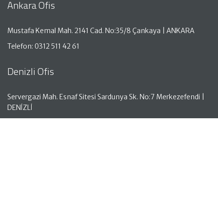
Ankara Ofis
Mustafa Kemal Mah. 2141 Cad. No:35/8 Çankaya | ANKARA
Telefon: 0312 511 42 61
Denizli Ofis
Servergazi Mah. Esnaf Sitesi Sardunya Sk. No:7 Merkezefendi |
DENİZLİ
Telefon: 0258 261 50 05
Antalya Ofis
Aşağı Hisar Mah. Hisar Cad. No:18 Kat:1 Manavgat | ANTALYA
Telefon: 0242 743 00 10