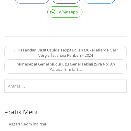
WhatsApp
Post
←
Kazançları Basit Usulde Tespit Edilen Mükelleflerde Gelir
navigation
Vergisi İstisnası Rehberi – 2024
Muhasebat Genel Müdürlüğü Genel Tebliği (Sıra No: 87)
(Parasal Sınırlar)
→
Pratik Menü
Asgari Geçim İndirimi