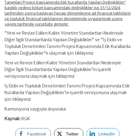
Tanımları Projesi Kapsamında Etik Kurallarda Yapılan Değişiklikler”
başlıklı yedinci bölüm kapsamındaki değişiklikler ise 31/12/2024
tarihinden sonra başlayan hesap dönemlerine ait finansal tabloların
ve topluluk finansal tablolarının denetiminde uygulanmak üzere
yayımı tarihinde yürürlüğe girmiştir.
“Yeni ve Revize Edilen Kalite Yönetim Standartları Nedeniyle
Diğer İlgili Standartlarda Yapılan Değişiklikler” ve “İş Ekibi ve
Topluluk Denetimleri Tanımı Projesi Kapsamında Etik Kurallarda
Yapılan Değişiklikler”e ulaşmak için
tıklayınız
Yeni ve Revize Edilen Kalite Yönetim Standartları Nedeniyle
Diğer İlgili Standartlarda Yapılan Değişiklikler’in işaretli
versiyonuna ulaşmak için
tıklayınız
İş Ekibi ve Topluluk Denetimleri Tanımı Projesi Kapsamında Etik
Kurallarda Yapılan Değişiklikler’in işaretli versiyonuna ulaşmak
için
tıklayınız
Kamuoyuna saygıyla duyurulur.
Kaynak:
KGK
Facebook
Twitter
LinkedIn