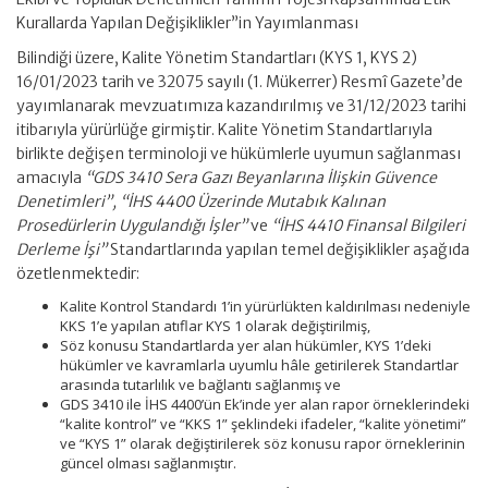
Kurallarda Yapılan Değişiklikler”in Yayımlanması
Bilindiği üzere, Kalite Yönetim Standartları (KYS 1, KYS 2)
16/01/2023 tarih ve 32075 sayılı (1. Mükerrer) Resmî Gazete’de
yayımlanarak mevzuatımıza kazandırılmış ve 31/12/2023 tarihi
itibarıyla yürürlüğe girmiştir. Kalite Yönetim Standartlarıyla
birlikte değişen terminoloji ve hükümlerle uyumun sağlanması
amacıyla
“GDS 3410 Sera Gazı Beyanlarına İlişkin Güvence
Denetimleri”, “İHS 4400 Üzerinde Mutabık Kalınan
Prosedürlerin Uygulandığı İşler”
ve
“İHS 4410 Finansal Bilgileri
Derleme İşi”
Standartlarında yapılan temel değişiklikler aşağıda
özetlenmektedir:
Kalite Kontrol Standardı 1’in yürürlükten kaldırılması nedeniyle
KKS 1’e yapılan atıflar KYS 1 olarak değiştirilmiş,
Söz konusu Standartlarda yer alan hükümler, KYS 1’deki
hükümler ve kavramlarla uyumlu hâle getirilerek Standartlar
arasında tutarlılık ve bağlantı sağlanmış ve
GDS 3410 ile İHS 4400’ün Ek’inde yer alan rapor örneklerindeki
“kalite kontrol” ve “KKS 1” şeklindeki ifadeler, “kalite yönetimi”
ve “KYS 1” olarak değiştirilerek söz konusu rapor örneklerinin
güncel olması sağlanmıştır.