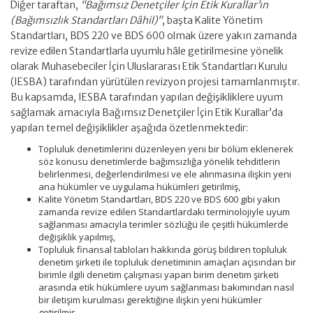
Diğer taraftan,
“Bağımsız Denetçiler İçin Etik Kurallar’ın
(Bağımsızlık Standartları Dâhil)”
, başta Kalite Yönetim
Standartları, BDS 220 ve BDS 600 olmak üzere yakın zamanda
revize edilen Standartlarla uyumlu hâle getirilmesine yönelik
olarak Muhasebeciler İçin Uluslararası Etik Standartları Kurulu
(IESBA) tarafından yürütülen revizyon projesi tamamlanmıştır.
Bu kapsamda, IESBA tarafından yapılan değişikliklere uyum
sağlamak amacıyla Bağımsız Denetçiler İçin Etik Kurallar’da
yapılan temel değişiklikler aşağıda özetlenmektedir:
Topluluk denetimlerini düzenleyen yeni bir bölüm eklenerek
söz konusu denetimlerde bağımsızlığa yönelik tehditlerin
belirlenmesi, değerlendirilmesi ve ele alınmasına ilişkin yeni
ana hükümler ve uygulama hükümleri getirilmiş,
Kalite Yönetim Standartları, BDS 220 ve BDS 600 gibi yakın
zamanda revize edilen Standartlardaki terminolojiyle uyum
sağlanması amacıyla terimler sözlüğü ile çeşitli hükümlerde
değişiklik yapılmış,
Topluluk finansal tabloları hakkında görüş bildiren topluluk
denetim şirketi ile topluluk denetiminin amaçları açısından bir
birimle ilgili denetim çalışması yapan birim denetim şirketi
arasında etik hükümlere uyum sağlanması bakımından nasıl
bir iletişim kurulması gerektiğine ilişkin yeni hükümler
getirilmiş,