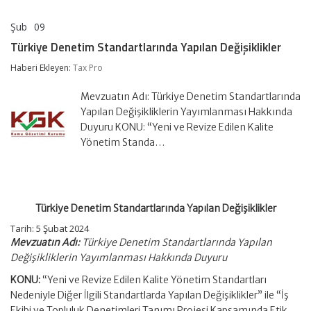
Şub
09
Türkiye
yorumlar kapalı
Denetim
Türkiye Denetim Standartlarında Yapılan Değişiklikler
Standartlarında
Yapılan
Haberi Ekleyen:
Tax Pro
Değişiklikler
için
Mevzuatın Adı: Türkiye Denetim Standartlarında
Yapılan Değişikliklerin Yayımlanması Hakkında
Duyuru KONU: “Yeni ve Revize Edilen Kalite
Yönetim Standa…
Türkiye Denetim Standartlarında Yapılan Değişiklikler
Tarih: 5 Şubat 2024
Mevzuatın Adı:
Türkiye Denetim Standartlarında Yapılan
Değişikliklerin Yayımlanması Hakkında Duyuru
KONU:
“Yeni ve Revize Edilen Kalite Yönetim Standartları
Nedeniyle Diğer İlgili Standartlarda Yapılan Değişiklikler” ile “İş
Ekibi ve Topluluk Denetimleri Tanımı Projesi Kapsamında Etik