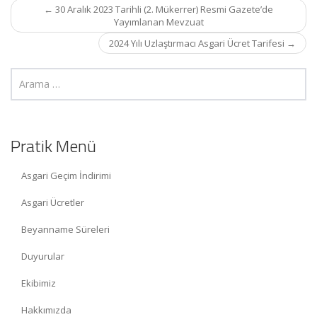
Post
←
30 Aralık 2023 Tarihli (2. Mükerrer) Resmi Gazete’de
navigation
Yayımlanan Mevzuat
2024 Yılı Uzlaştırmacı Asgari Ücret Tarifesi
→
Pratik Menü
Asgari Geçim İndirimi
Asgari Ücretler
Beyanname Süreleri
Duyurular
Ekibimiz
Hakkımızda