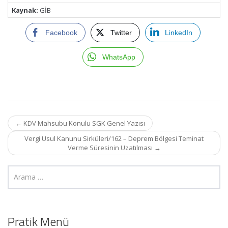
Kaynak:
GİB
Facebook
Twitter
LinkedIn
WhatsApp
Post
←
KDV Mahsubu Konulu SGK Genel Yazısı
navigation
Vergi Usul Kanunu Sirküleri/162 – Deprem Bölgesi Teminat
Verme Süresinin Uzatılması
→
Pratik Menü