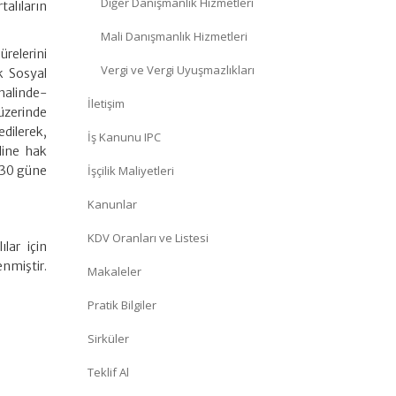
Diğer Danışmanlık Hizmetleri
alıların
Mali Danışmanlık Hizmetleri
relerini
Vergi ve Vergi Uyuşmazlıkları
k Sosyal
halinde-
İletişim
üzerinde
edilerek,
İş Kanunu IPC
line hak
n 30 güne
İşçilik Maliyetleri
Kanunlar
KDV Oranları ve Listesi
lar için
nmiştir.
Makaleler
Pratik Bilgiler
Sirküler
Teklif Al