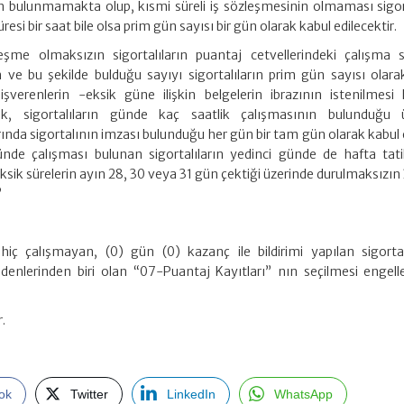
bulunmamakta olup, kısmi süreli iş sözleşmesinin olmaması sigort
esi bir saat bile olsa prim gün sayısı bir gün olarak kabul edilecektir.
eşme olmaksızın sigortalıların puantaj cetvellerindeki çalışma sü
ve bu şekilde bulduğu sayıyı sigortalıların prim gün sayısı olara
şverenlerin -eksik güne ilişkin belgelerin ibrazının istenilmesi 
cek, sigortalıların günde kaç saatlik çalışmasının bulunduğu 
ında sigortalının imzası bulunduğu her gün bir tam gün olarak kabul 
ünde çalışması bulunan sigortalıların yedinci günde de hafta tati
eksik sürelerin ayın 28, 30 veya 31 gün çektiği üzerinde durulmaksızı
”
iç çalışmayan, (0) gün (0) kazanç ile bildirimi yapılan sigortalı
denlerinden biri olan “07-Puantaj Kayıtları” nın seçilmesi engelle
.
ok
Twitter
LinkedIn
WhatsApp