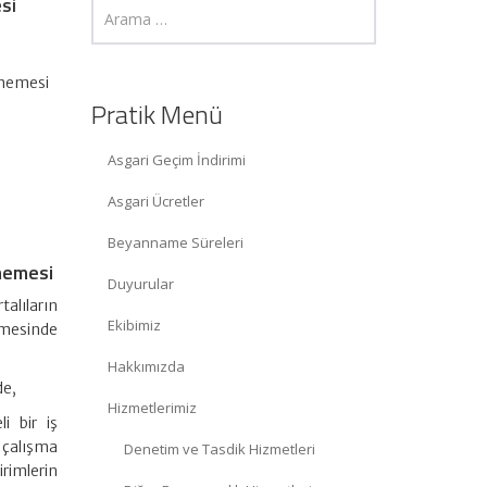
esi
ememesi
Pratik Menü
Asgari Geçim İndirimi
Asgari Ücretler
Beyanname Süreleri
ememesi
Duyurular
talıların
Ekibimiz
amesinde
Hakkımızda
de,
Hizmetlerimiz
i bir iş
m çalışma
Denetim ve Tasdik Hizmetleri
irimlerin