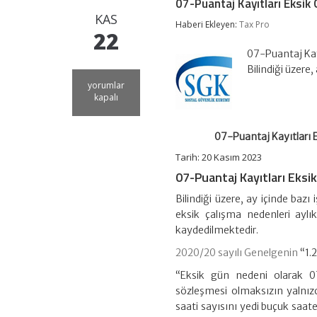
07-Puantaj Kayıtları Eksik 
KAS
Haberi Ekleyen:
Tax Pro
22
07-Puantaj Kayı
Bilindiği üzere,
07-
yorumlar
Puantaj
kapalı
Kayıtları
Eksik
Gün
07-Puantaj Kayıtları E
Nedeninin
0
Tarih: 20 Kasım 2023
Gün
07-Puantaj Kayıtları Eksi
ve
0
Bilindiği üzere, ay içinde bazı
Kazançlı
eksik çalışma nedenleri ay
Bildirimler
İçin
kaydedilmektedir.
Seçilememesi
2020/20 sayılı Genelgenin
“1.2
için
“Eksik gün nedeni olarak 07-
sözleşmesi olmaksızın yalnızc
saati sayısını yedi buçuk saat