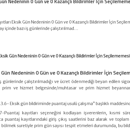
Gün Nedeninin 0 Gün ve 0 Kazançlı Bildirimler İçin Seçilemem
tları Eksik Gün Nedeninin 0 Gün ve 0 Kazançlı Bildirimler İçin Seçil
 ay içinde bazı iş günlerinde çalıştırılmad…
ksik Gün Nedeninin 0 Gün ve 0 Kazançlı Bildirimler İçin Seçilememesi
k Gün Nedeninin 0 Gün ve 0 Kazançlı Bildirimler İçin Seçil
 iş günlerinde çalıştırılmadığı ve ücret ödenmediği beyan edilen sigor
lık prim ve hizmet belgesinde/muhtasar ve prim hizmet beyann
.3.6- Eksik gün bildiriminde puantaj usulü çalışma” başlıklı maddesin
Puantaj kayıtları seçeneğini kodlayan işverenlerin, kısmi sürel
a puantaj kayıtlarındaki giriş çıkış saatlerini baz alarak ve topla
e bölmek suretiyle prim gün sayısı tespit etmeleri durumunda, bu bild