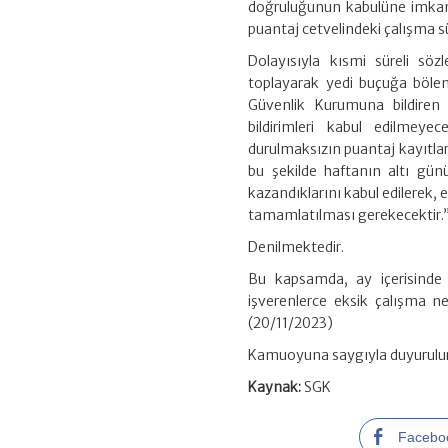
doğruluğunun kabulüne imkan 
puantaj cetvelindeki çalışma sür
Dolayısıyla kısmi süreli sözl
toplayarak yedi buçuğa bölen 
Güvenlik Kurumuna bildiren i
bildirimleri kabul edilmeye
durulmaksızın puantaj kayıtlar
bu şekilde haftanın altı gün
kazandıklarını kabul edilerek, 
tamamlatılması gerekecektir.
Denilmektedir.
Bu kapsamda, ay içerisinde h
işverenlerce eksik çalışma ne
(20/11/2023)
Kamuoyuna saygıyla duyurulur
Kaynak:
SGK
Facebo