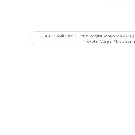
Post
←
4760 Sayılı Özel Tüketim Vergisi Kanununa ekli (II)
navigation
Tüketim Vergisi Matrahların